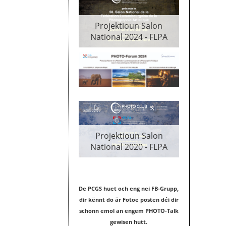
Projektioun Salon
National 2024 - FLPA
Projektioun Salon
rojektioun Salon
Projekt
National 2020 - FLPA
tional 2020 - FLPA
National 
De PCGS huet och eng nei FB-Grupp,
dir kënnt do är Fotoe posten déi dir
schonn emol an engem PHOTO-Talk
gewisen hutt.