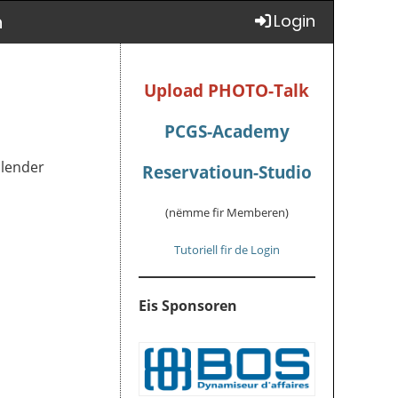
n
Login
Upload PHOTO-Talk
PCGS-Academy
alender
Reservatioun-Studio
(nëmme fir Memberen)
Tutoriell fir de Login
Eis Sponsoren